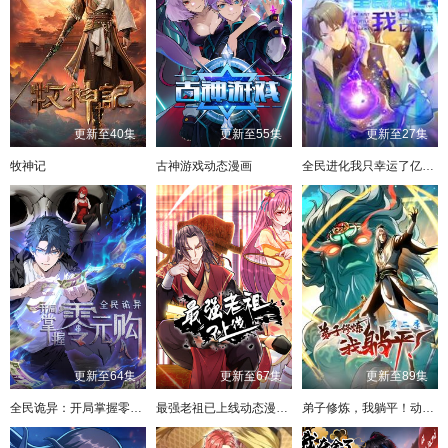
更新至40集
更新至55集
更新至27集
牧神记
古神游戏动态漫画
全民进化我只幸运了亿点点动态漫画
更新至64集
更新至67集
更新至89集
全民诡异：开局掌握零元购动态漫画
最强老祖已上线动态漫画第一季
弟子修炼，我躺平！动态漫画第二季