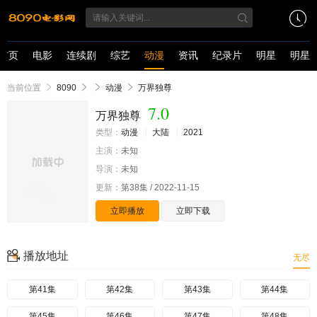
首页
电影
连续剧
综艺
动漫
资讯
纪录片
明星
明星
当前位置
8090
动漫
万界独尊
7.0
万界独尊
类型：
动漫
大陆
2021
主演：
未知
导演：
未知
更新：
第38集 / 2022-11-15
立即播放
立即下载
播放地址
无尽
第41集
第42集
第43集
第44集
第45集
第46集
第47集
第48集