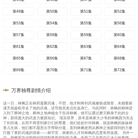
第49集
第50集
第51集
第52集
第53集
第54集
第55集
第56集
第57集
第58集
第59集
第60集
第61集
第62集
第63集
第64集
第65集
第66集
第67集
第68集
第69集
第70集
第71集
第72集
第73集
第74集
第75集
第76集
万界独尊剧情介绍
第77集
第78集
第79集
这一日，林枫正在林府凝聚武魂，不想，他才刚将剑武魂修炼成雏形，未婚妻姬
漫夭就趁机夺走了他的武魂，还导致其差点吐血身亡。与此同时，林枫的精神进
入到了葬神之地，葬神之地神秘女子告诉林枫，他可以通过磨灭葬身于此的古
神，获得庞大的武道力量跟知识。 现实世界，原本是林家大少爷的林枫因为失去
了剑武魂，从而不再受到家仆们的尊重，他们处处针对林枫，就连林枫的妹妹林
香儿生病，他们都不愿意出手帮助分毫，直到林枫使用从葬神之地获得到的力量
打败了黄阶武魂的强者——林宇宏，林家的人才对林枫的态度有所改观。 另外一
边，林枫因为没能很好得控制最新得到的力量，杀死了正在跟自己决斗的秦骁。