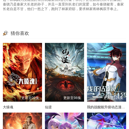
秦骁乃是秦家大长老的孙子，并且一直受到长老们的宠爱，如今秦骁被害，秦家
长老自是不甘，他们一怒之下，跑到了林家府邸，要求林家将林枫双手奉上。
猜你喜欢
更新至09集
更新至98集
更新至124集
大猿魂
仙逆
我的战舰能升级动态漫画第二季